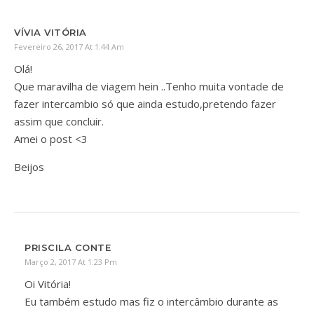
VÍVIA VITÓRIA
Fevereiro 26, 2017 At 1:44 Am
Olá!
Que maravilha de viagem hein ..Tenho muita vontade de
fazer intercambio só que ainda estudo,pretendo fazer
assim que concluir.
Amei o post <3
Beijos
PRISCILA CONTE
Março 2, 2017 At 1:23 Pm
Oi Vitória!
Eu também estudo mas fiz o intercâmbio durante as