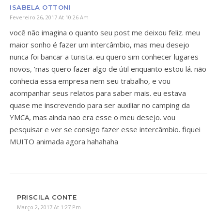
ISABELA OTTONI
Fevereiro 26, 2017 At 10:26 Am
você não imagina o quanto seu post me deixou feliz. meu
maior sonho é fazer um intercâmbio, mas meu desejo
nunca foi bancar a turista. eu quero sim conhecer lugares
novos, ‘mas quero fazer algo de útil enquanto estou lá. não
conhecia essa empresa nem seu trabalho, e vou
acompanhar seus relatos para saber mais. eu estava
quase me inscrevendo para ser auxiliar no camping da
YMCA, mas ainda nao era esse o meu desejo. vou
pesquisar e ver se consigo fazer esse intercâmbio. fiquei
MUITO animada agora hahahaha
PRISCILA CONTE
Março 2, 2017 At 1:27 Pm