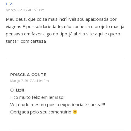
LIZ
Março 6, 2017 At 1:25 Pm
Meu deus, que coisa mais incríiiivel! sou apaixonada por
viagens E por solidariedade, não conhecia o projeto mas já
pensava em fazer algo do tipo..já abri o site aqui e quero
tentar, com certeza
PRISCILA CONTE
Março 7, 2017 At 1:04 Pm
Oi Liz!!!
Fico muito feliz em ler isso!
Veja tudo mesmo pois a experiência é surreal!!!
Obrigada pelo seu comentário