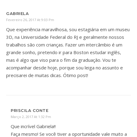
GABRIELA
Fevereiro 26, 2017 At 9:03 Pm
Que experiência maravilhosa, sou estagiária em um museu
3D, na Universidade Federal do RJ e geralmente nossos
trabalhos são com crianças. Fazer um intercâmbio é um
grande sonho, pretendo ir para Boston estudar inglês,
mas é algo que viso para o fim da graduação. Vou te
acompanhar desde hoje, porque sou leiga no assunto e
precisarei de muitas dicas. Ótimo post!
PRISCILA CONTE
Março 2, 2017 At 1:32 Pm
Que incrível Gabriela!!
Faça mesmo! Se você tiver a oportunidade vale muito a