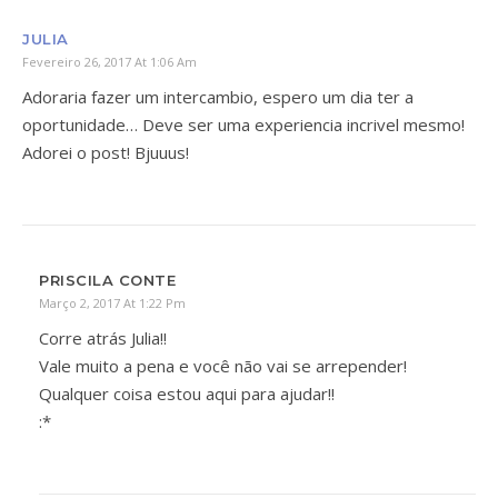
JULIA
Fevereiro 26, 2017 At 1:06 Am
Adoraria fazer um intercambio, espero um dia ter a
oportunidade… Deve ser uma experiencia incrivel mesmo!
Adorei o post! Bjuuus!
PRISCILA CONTE
Março 2, 2017 At 1:22 Pm
Corre atrás Julia!!
Vale muito a pena e você não vai se arrepender!
Qualquer coisa estou aqui para ajudar!!
:*