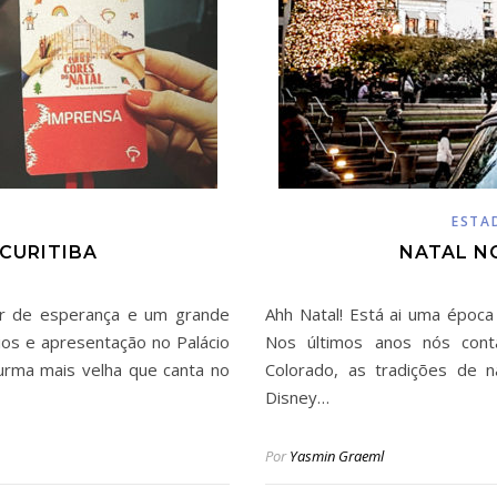
ESTA
 CURITIBA
NATAL N
har de esperança e um grande
Ahh Natal! Está ai uma époc
ios e apresentação no Palácio
Nos últimos anos nós con
turma mais velha que canta no
Colorado, as tradições de n
Disney…
Por
Yasmin Graeml