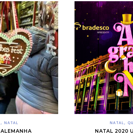
,
,
S
NATAL
NATAL
Q
A ALEMANHA
NATAL 2020 