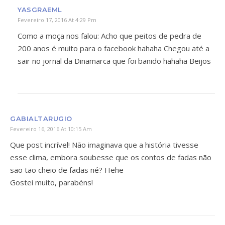
YASGRAEML
Fevereiro 17, 2016 At 4:29 Pm
Como a moça nos falou: Acho que peitos de pedra de
200 anos é muito para o facebook hahaha Chegou até a
sair no jornal da Dinamarca que foi banido hahaha Beijos
GABIALTARUGIO
Fevereiro 16, 2016 At 10:15 Am
Que post incrível! Não imaginava que a história tivesse
esse clima, embora soubesse que os contos de fadas não
são tão cheio de fadas né? Hehe
Gostei muito, parabéns!