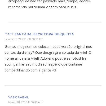
arrependi de não ter passado mais tempo, adorei
recomendo muito uma viagem para lá! bjs
TATI SANTANA, ESCRITORA DE QUINTA
Fevereiro 19, 2016 At 10:11 Pm
Gente, imaginem se colocam essa versão original nos
contos da disney? Que desgraça e coitada da Ariel. O
nome ainda era Ariel? Adorei o post e as fotos! Irei
acompanhar seu mochilão, espero que continue
compartilhando com a gente <3
YASGRAEML
Março 28, 2016 At 10:08 Am