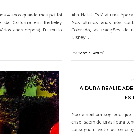
aos 4 anos quando meu pai foi
Ahh Natal! Está ai uma époc
e da Califórnia em Berkeley
Nos últimos anos nós con
ários anos depois). Fui muito
Colorado, as tradições de n
Disney…
Por
Yasmin Graeml
E
A DURA REALIDADE
ES
Não é nenhum segredo que mu
crise, saem do Brasil para te
conseguem visto ou empreg