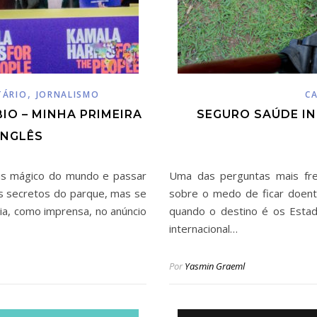
,
TÁRIO
JORNALISMO
CA
O – MINHA PRIMEIRA
SEGURO SAÚDE I
INGLÊS
ais mágico do mundo e passar
Uma das perguntas mais fre
is secretos do parque, mas se
sobre o medo de ficar doent
ria, como imprensa, no anúncio
quando o destino é os Esta
internacional…
Por
Yasmin Graeml